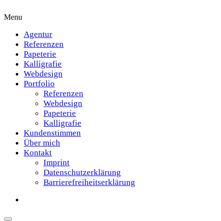
Menu
Agentur
Referenzen
Papeterie
Kalligrafie
Webdesign
Portfolio
Referenzen
Webdesign
Papeterie
Kalligrafie
Kundenstimmen
Über mich
Kontakt
Imprint
Datenschutzerklärung
Barrierefreiheitserklärung