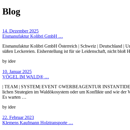
Blog
14. Dezember 2025
Eismanufaktur Kolibri GmbH …
Eismanufaktur Kolibri GmbH Österreich | Schweiz | Deutschland | Un
süßen Leckereien. Eisherstellung ist für sie Leidenschaft, nicht blo
by idee
10. Januar 2025
VÖGEL IM WALD® …
| TEAM | SYSTEM| EVENT ©WERBEAGENTUR INSTANTIDEE VÖGELIM WA
lichen Strategien im Wald­öko­system oder um Konflikte und wie der W
Es warten …
by idee
22. Februar 2023
Klemens Kaufmann Holztransporte …