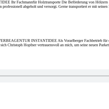
 Fachmannfür Holztransporte Die Beförderung von Hölzern aller
 professionell abgeholt und versorgt. Gerne transportiert er mit seine
©WERBEAGENTUR INSTANTIDEE Als Vorarlberger Fachbetrieb für den 
det sich Christoph Hopfner vertrauensvoll an mich, um seine neuen Park