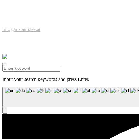
Zeit für einen Kaffee, neue Ideen, spannende Projekte?
Jetzt anfragen ...
© Werbeagentur instantidee | Christina Zwischenbrugger
Kreuzstraße 2 | 6922 Wolfurt | +43 664 9546316 |
info@instantidee.at
Impressum |
Datenschutzerklärung |
Barrierefreiheitserklärung |
Kund
Facebook
Instagram
Input your search keywords and press Enter.