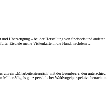
ut und Überzeugung – bei der Herstellung von Speiseeis und anderen
lfurter Eisdiele meine Visitenkarte in die Hand, nachdem …
Mitarbeiter­gespräch“ mit der Brom­beere, den unter­schied­
n Müller-Vögels ganz persön­licher Wald­vogel­perspektive betrachten.