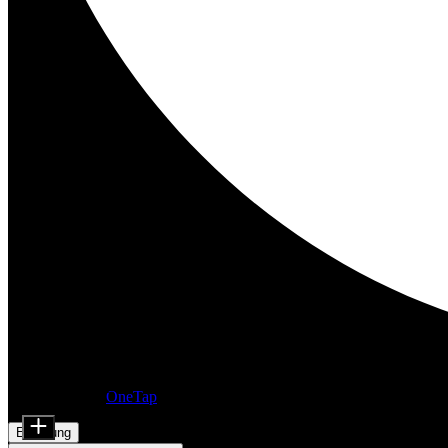
Barrierefreiheitsanpassungen
Inhaltsmodule
Präsentiert von
OneTap
Schriftgröße
Erklärung