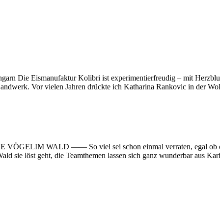
garn Die Eismanufaktur Kolibri ist experimentierfreudig – mit Herzbl
ß Handwerk. Vor vielen Jahren drückte ich Katharina Rankovic in der Wo
LD —— So viel sei schon einmal ver­raten, egal ob es um ein „
ald sie löst geht, die Team­themen lassen sich ganz wunderbar aus Kari