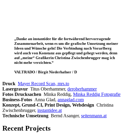
„Danke an instantidee für die fortwährend hervorragende
Zusammenarbeit, wenn es um die grafische Umsetzung meiner
Ideen und Wünsche geht! Die Verbindung nach Vorarlberg
wird auch von Konstanz aus gepflegt und gehegt werden, denn
auf „meine“ Grafikerin Christina Zwischenbrugger mag ich
nicht mehr verzichten.“
VALTRADO / Birgit Niederhafner / D
Druck
Mayer Record Scan, mrs.to
Lasergravur
Titus Oberhammer,
deroberhammer
Fotos Drucksachen
Minka Reddig,
Minka Reddig Fotografie
Business-Fotos
Anna Glad,
annaglad.com
Konzept,
Grund-CI, Print Design,
Webdesign
Christina
Zwischenbrugger,
instantidee.at
Technische Umsetzung
Bernd Asanger,
seitenmann.at
Recent Projects