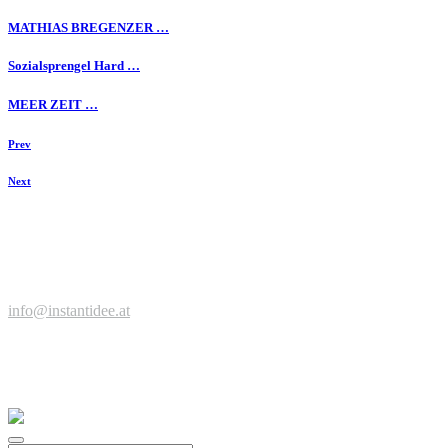
MATHIAS BREGENZER …
Sozialsprengel Hard …
MEER ZEIT …
Prev
Next
Zeit für einen Kaffee, neue Ideen, spannende Projekte?
Jetzt anfragen ...
© Werbeagentur instantidee | Christina Zwischenbrugger
Kreuzstraße 2 | 6922 Wolfurt | +43 664 9546316 |
info@instantidee.at
Impressum |
Datenschutzerklärung |
Barrierefreiheitserklärung |
Kundenstimmen
Facebook
Instagram