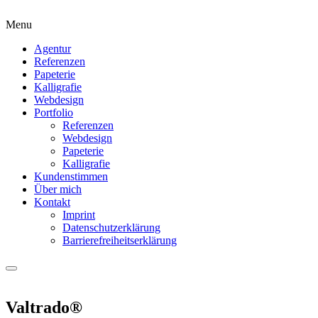
Menu
Agentur
Referenzen
Papeterie
Kalligrafie
Webdesign
Portfolio
Referenzen
Webdesign
Papeterie
Kalligrafie
Kundenstimmen
Über mich
Kontakt
Imprint
Datenschutzerklärung
Barrierefreiheitserklärung
Valtrado®