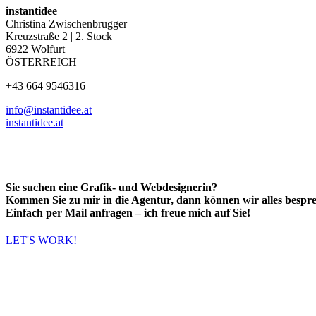
instantidee
Christina Zwischenbrugger
Kreuzstraße 2 | 2. Stock
6922 Wolfurt
ÖSTERREICH
+43 664 9546316
info@instantidee.at
instantidee.at
Sie suchen eine
Grafik- und Webdesignerin
?
Kommen Sie zu mir in die Agentur, dann können wir alles bespr
Einfach per Mail anfragen – ich freue mich auf
Sie!
LET'S WORK!
Zeit für einen Kaffee, neue Ideen, spannende Projekte?
Jetzt anfragen ...
© Werbeagentur instantidee | Christina Zwischenbrugger