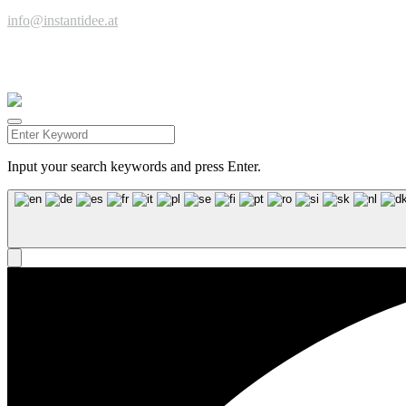
Kreuzstraße 2 | 6922 Wolfurt | +43 664 9546316 |
info@instantidee.at
Impressum |
Datenschutzerklärung |
Barrierefreiheitserklärung |
Kund
Facebook
Instagram
Input your search keywords and press Enter.