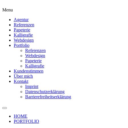
Menu
Agentur
Referenzen
Papeterie
Kalligrafie
Webdesign
Portfolio
Referenzen
Webdesign
Papeterie
Kalligrafie
Kundenstimmen
Über mich
Kontakt
Imprint
Datenschutzerklärung
Barrierefreiheitserklärung
HOME
PORTFOLIO