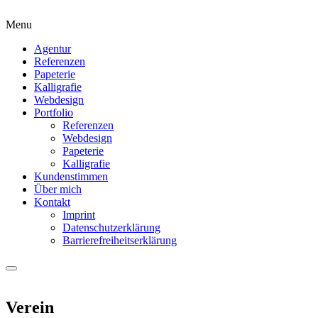
Menu
Agentur
Referenzen
Papeterie
Kalligrafie
Webdesign
Portfolio
Referenzen
Webdesign
Papeterie
Kalligrafie
Kundenstimmen
Über mich
Kontakt
Imprint
Datenschutzerklärung
Barrierefreiheitserklärung
Verein