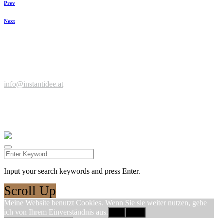
Prev
Next
Zeit für einen Kaffee, neue Ideen, spannende Projekte?
Jetzt anfragen ...
© Werbeagentur instantidee | Christina Zwischenbrugger
Kreuzstraße 2 | 6922 Wolfurt | +43 664 9546316 |
info@instantidee.at
Impressum |
Datenschutzerklärung |
Barrierefreiheitserklärung |
Kundenstimmen
Facebook
Instagram
Input your search keywords and press Enter.
Scroll Up
Meine Website benutzt Cookies. Wenn Sie sie weiter nutzen, gehe
ich von Ihrem Einverständnis aus.
OK
Nein