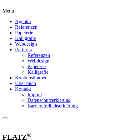
Menu
Agentur
Referenzen
Papeterie
Kalligrafie
Webdesign
Portfolio
Referenzen
Webdesign
Papeterie
Kalligrafie
Kundenstimmen
Über mich
Kontakt
Imprint
Datenschutzerklärung
Barrierefreiheitserklärung
®
FLATZ