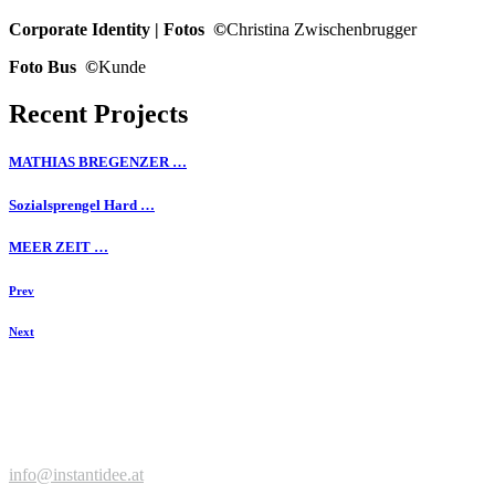
Corporate Identity | Fotos ©
Christina Zwischenbrugger
Foto Bus ©
Kunde
Recent Projects
MATHIAS BREGENZER …
Sozialsprengel Hard …
MEER ZEIT …
Prev
Next
Zeit für einen Kaffee, neue Ideen, spannende Projekte?
Jetzt anfragen ...
© Werbeagentur instantidee | Christina Zwischenbrugger
Kreuzstraße 2 | 6922 Wolfurt | +43 664 9546316 |
info@instantidee.at