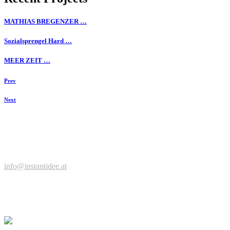
MATHIAS BREGENZER …
Sozialsprengel Hard …
MEER ZEIT …
Prev
Next
Zeit für einen Kaffee, neue Ideen, spannende Projekte?
Jetzt anfragen ...
© Werbeagentur instantidee | Christina Zwischenbrugger
Kreuzstraße 2 | 6922 Wolfurt | +43 664 9546316 |
info@instantidee.at
Impressum |
Datenschutzerklärung |
Barrierefreiheitserklärung |
Kundenstimmen
Facebook
Instagram