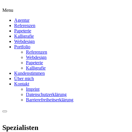
Menu
Agentur
Referenzen
Papeterie
Kalligrafie
Webdesign
Portfolio
Referenzen
Webdesign
Papeterie
Kalligrafie
Kundenstimmen
Über mich
Kontakt
Imprint
Datenschutzerklärung
Barrierefreiheitserklärung
Spezialisten