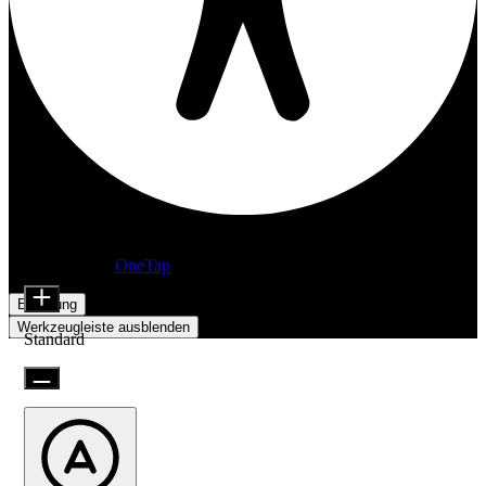
Barrierefreiheitsanpassungen
Inhaltsmodule
Präsentiert von
OneTap
Schriftgröße
Erklärung
Werkzeugleiste ausblenden
Standard