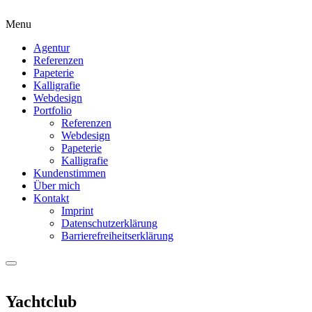
Menu
Agentur
Referenzen
Papeterie
Kalligrafie
Webdesign
Portfolio
Referenzen
Webdesign
Papeterie
Kalligrafie
Kundenstimmen
Über mich
Kontakt
Imprint
Datenschutzerklärung
Barrierefreiheitserklärung
Yachtclub