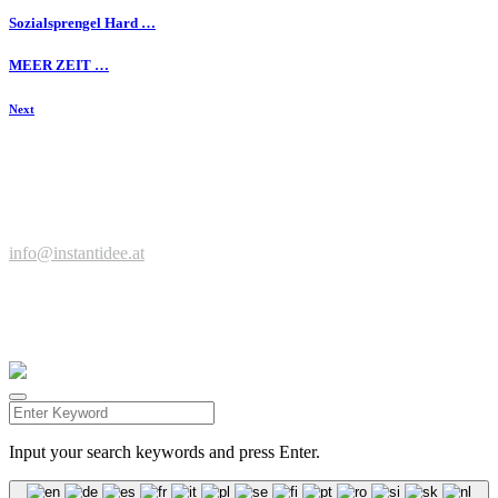
Sozialsprengel Hard …
MEER ZEIT …
Next
Zeit für einen Kaffee, neue Ideen, spannende Projekte?
Jetzt anfragen ...
© Werbeagentur instantidee | Christina Zwischenbrugger
Kreuzstraße 2 | 6922 Wolfurt | +43 664 9546316 |
info@instantidee.at
Impressum |
Datenschutzerklärung |
Barrierefreiheitserklärung |
Kundenstimmen
Facebook
Instagram
Input your search keywords and press Enter.