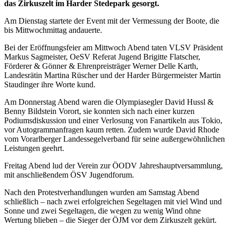
das Zirkuszelt im Harder Stedepark gesorgt.
Am Dienstag startete der Event mit der Vermessung der Boote, die
bis Mittwochmittag andauerte.
Bei der Eröffnungsfeier am Mittwoch Abend taten VLSV Präsident
Markus Sagmeister, OeSV Referat Jugend Brigitte Flatscher,
Förderer & Gönner & Ehrenpreisträger Werner Delle Karth,
Landesrätin Martina Rüscher und der Harder Bürgermeister Martin
Staudinger ihre Worte kund.
Am Donnerstag Abend waren die Olympiasegler David Hussl &
Benny Bildstein Vorort, sie konnten sich nach einer kurzen
Podiumsdiskussion und einer Verlosung von Fanartikeln aus Tokio,
vor Autogrammanfragen kaum retten. Zudem wurde David Rhode
vom Vorarlberger Landessegelverband für seine außergewöhnlichen
Leistungen geehrt.
Freitag Abend lud der Verein zur ÖODV Jahreshauptversammlung,
mit anschließendem ÖSV Jugendforum.
Nach den Protestverhandlungen wurden am Samstag Abend
schließlich – nach zwei erfolgreichen Segeltagen mit viel Wind und
Sonne und zwei Segeltagen, die wegen zu wenig Wind ohne
Wertung blieben – die Sieger der ÖJM vor dem Zirkuszelt gekürt.