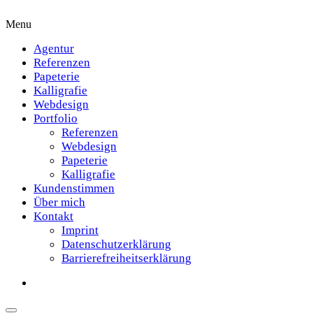
Menu
Agentur
Referenzen
Papeterie
Kalligrafie
Webdesign
Portfolio
Referenzen
Webdesign
Papeterie
Kalligrafie
Kundenstimmen
Über mich
Kontakt
Imprint
Datenschutzerklärung
Barrierefreiheitserklärung