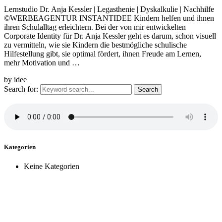
Lernstudio Dr. Anja Kessler | Legasthenie | Dyskalkulie | Nachhilfe
©WERBEAGENTUR INSTANTIDEE Kindern helfen und ihnen
ihren Schulalltag erleichtern. Bei der von mir entwickelten
Corporate Identity für Dr. Anja Kessler geht es darum, schon visuell
zu vermitteln, wie sie Kindern die bestmögliche schulische
Hilfestellung gibt, sie optimal fördert, ihnen Freude am Lernen,
mehr Motivation und …
by idee
Search for:
Kategorien
Keine Kategorien
Zeit für einen Kaffee, neue Ideen, spannende Projekte?
Jetzt anfragen ...
© Werbeagentur instantidee | Christina Zwischenbrugger