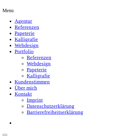
Menu
Agentur
Referenzen
Papeterie
Kalligrafie
Webdesign
Portfolio
Referenzen
Webdesign
Papeterie
Kalligrafie
Kundenstimmen
Über mich
Kontakt
Imprint
Datenschutzerklärung
Barrierefreiheitserklärung