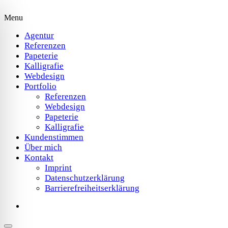
Menu
Agentur
Referenzen
Papeterie
Kalligrafie
Webdesign
Portfolio
Referenzen
Webdesign
Papeterie
Kalligrafie
Kundenstimmen
Über mich
Kontakt
Imprint
Datenschutzerklärung
Barrierefreiheitserklärung