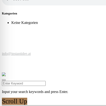
Kategorien
Keine Kategorien
Zeit für einen Kaffee, neue Ideen, spannende Projekte?
Jetzt anfragen ...
© Werbeagentur instantidee | Christina Zwischenbrugger
Kreuzstraße 2 | 6922 Wolfurt | +43 664 9546316 |
info@instantidee.at
Impressum |
Datenschutzerklärung |
Barrierefreiheitserklärung |
Kund
Facebook
Instagram
Input your search keywords and press Enter.
Scroll Up