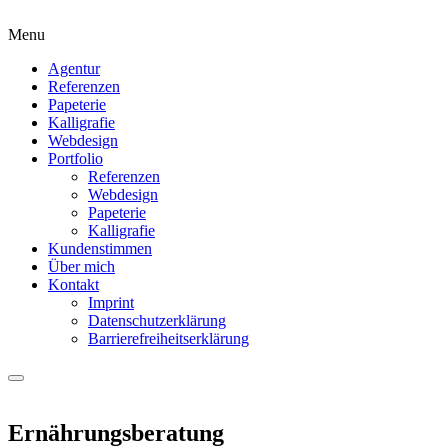
Menu
Agentur
Referenzen
Papeterie
Kalligrafie
Webdesign
Portfolio
Referenzen
Webdesign
Papeterie
Kalligrafie
Kundenstimmen
Über mich
Kontakt
Imprint
Datenschutzerklärung
Barrierefreiheitserklärung
Ernährungs­beratung