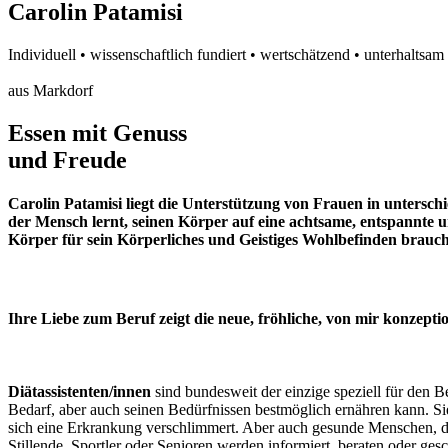
Carolin Patamisi
Individuell • wissenschaftlich fundiert • wertschätzend • unterhaltsam 
aus Markdorf
Essen mit Genuss
und Freude
Carolin Patamisi liegt die Unterstützung von Frauen in untersc
der Mensch lernt, seinen Körper auf eine achtsame, entspannte 
Körper für sein Körperliches und Geistiges Wohlbefinden braucht
Ihre Liebe zum Beruf zeigt die neue, fröhliche, von mir konzept
Diätassistenten/innen
sind bundesweit der einzige speziell für den B
Bedarf, aber auch seinen Bedürfnissen bestmöglich ernähren kann. S
sich eine Erkrankung verschlimmert. Aber auch gesunde Menschen, di
Stillende, Sportler oder Senioren werden informiert, beraten oder ge