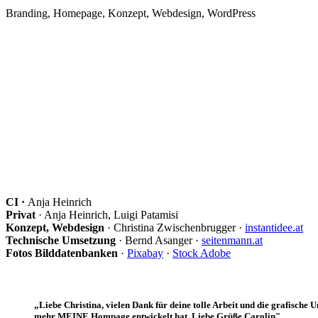
Branding, Homepage, Konzept, Webdesign, WordPress
CI ·
Anja Heinrich
Privat
· Anja Heinrich, Luigi Patamisi
Konzept, Webdesign
· Christina Zwischenbrugger ·
instantidee.at
Technische Umsetzung
· Bernd Asanger ·
seitenmann.at
Fotos Bilddatenbanken
·
Pixabay
·
Stock Adobe
„Liebe Christina, vielen Dank für deine tolle Arbeit und die grafisch
mehr MEINE Hompage entwickelt hat. Liebe Grüße Carolin"