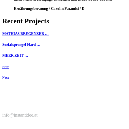
Ernährungsberatung / Carolin Patamisi / D
Recent Projects
MATHIAS BREGENZER …
Sozialsprengel Hard …
MEER ZEIT …
Prev
Next
Zeit für einen Kaffee, neue Ideen, spannende Projekte?
Jetzt anfragen ...
© Werbeagentur instantidee | Christina Zwischenbrugger
Kreuzstraße 2 | 6922 Wolfurt | +43 664 9546316 |
info@instantidee.at
Impressum |
Datenschutzerklärung |
Barrierefreiheitserklärung |
Kund