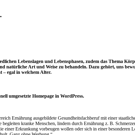
•
hiedlichen Lebenslagen und Lebensphasen, zudem das Thema Körpera
und natürliche Art und Weise zu behandeln. Dazu gehört, uns bew
 – egal in welchem Alter.
ionell umgesetzte Homepage in WordPress.
ereich Ernährung ausgebildete Gesundheitsfachberuf mit einer staatlich
ie begleiten kranke Menschen, lindern durch Ernährung z. B. Schmerzen
e einer Erkrankung vorbeugen wollen oder sich in einer besonderen Le
schult. Ganz ohne Werbung.“