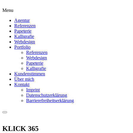
Menu
Agentur
Referenzen
Papeterie
Kalligrafie
Webdesign
Portfolio
Referenzen
Webdesign
Papeterie
Kalligrafie
Kundenstimmen
Über mich
Kontakt
Imprint
Datenschutzerklärung
Barrierefreiheitserklärung
KLICK 365