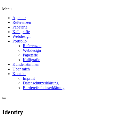
Menu
Agentur
Referenzen
Papeterie
Kalligrafie
Webdesign
Portfolio
Referenzen
Webdesign
Papeterie
Kalligrafie
Kundenstimmen
Über mich
Kontakt
Imprint
Datenschutzerklärung
Barrierefreiheitserklärung
Identity