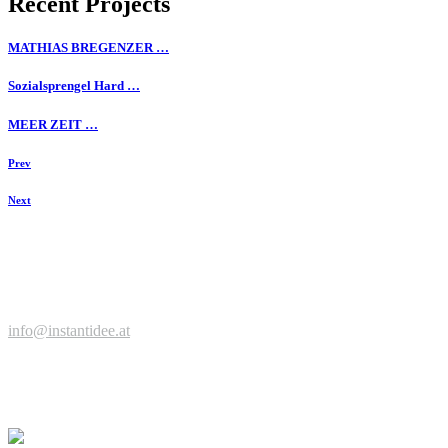
Recent Projects
MATHIAS BREGENZER …
Sozialsprengel Hard …
MEER ZEIT …
Prev
Next
Zeit für einen Kaffee, neue Ideen, spannende Projekte?
Jetzt anfragen ...
© Werbeagentur instantidee | Christina Zwischenbrugger
Kreuzstraße 2 | 6922 Wolfurt | +43 664 9546316 |
info@instantidee.at
Impressum |
Datenschutzerklärung |
Barrierefreiheitserklärung |
Kundenstimmen
Facebook
Instagram