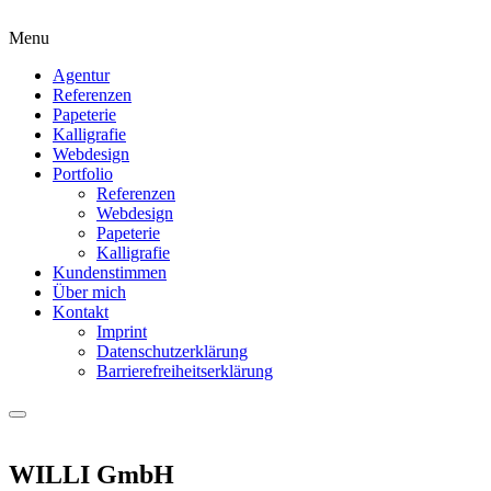
Menu
Agentur
Referenzen
Papeterie
Kalligrafie
Webdesign
Portfolio
Referenzen
Webdesign
Papeterie
Kalligrafie
Kundenstimmen
Über mich
Kontakt
Imprint
Datenschutzerklärung
Barrierefreiheitserklärung
WILLI GmbH