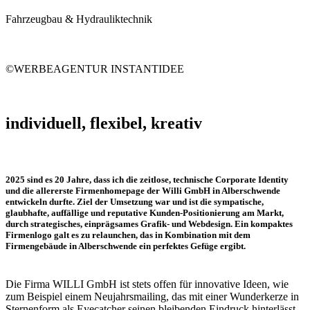
Fahrzeugbau & Hydrauliktechnik
©WERBEAGENTUR INSTANTIDEE
individuell, flexibel, kreativ
2025 sind es 20 Jahre, dass ich die zeitlose, technische Corporate Identity
und die allererste Firmenhomepage der Willi GmbH in Alberschwende
entwickeln durfte. Ziel der Umsetzung war und ist die sympatische,
glaubhafte, auffällige und reputative Kunden-Positionierung am Markt,
durch strategisches, einprägsames Grafik- und Webdesign. Ein kompaktes
Firmenlogo galt es zu relaunchen, das in Kombination mit dem
Firmengebäude in Alberschwende ein perfektes Gefüge ergibt.
Die Firma WILLI GmbH ist stets offen für innovative Ideen, wie
zum Beispiel einem Neujahrsmailing, das mit einer Wunderkerze in
Sternenform als Eyecatcher seinen bleibenden Eindruck hinterlässt.