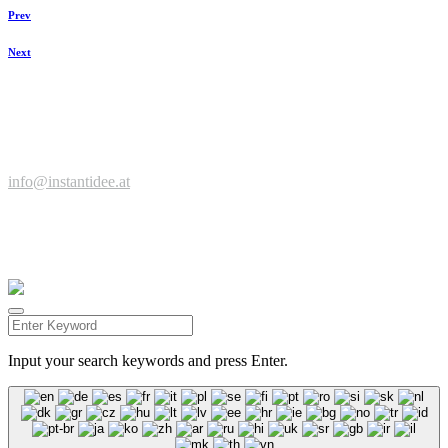
Prev
Next
Zeit für einen Kaffee, neue Ideen, spannende Projekte?
Jetzt anfragen ...
© Werbeagentur instantidee | Christina Zwischenbrugger
Kreuzstraße 2 | 6922 Wolfurt | +43 664 9546316 |
info@instantidee.at
Impressum |
Datenschutzerklärung |
Barrierefreiheitserklärung |
Kundenstimmen
Facebook
Instagram
Input your search keywords and press Enter.