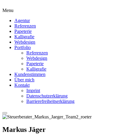
Menu
Agentur
Referenzen
Papeterie
Kalligrafie
Webdesign
Portfolio
Referenzen
Webdesign
Papeterie
Kalligrafie
Kundenstimmen
Über mich
Kontakt
Imprint
Datenschutzerklärung
Barrierefreiheitserklärung
Markus Jäger