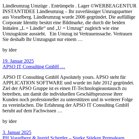
Ländleumzug Umzüge . Entrümpeln . Lager ©WERBEAGENTUR
INSTANTIDEE Ländleumzug – Ihr zuverlässiger Umzugspartner
aus Vorarlberg. Ländleumzug wurde 2006 gegründet. Die auffällige
Corporate Identity besitzt eine Bildmarke, die durch die beiden
Initialen „L = Ländle“ und „U = Umzug“ zugleich wie eine
Umzugskiste aussieht. Ein Umzug ist Vertrauenssache. Vertrauen
Sie deshalb Ihr Umzugsgut nur einem …
by idee
19. Januar 2025
APSO IT Consulting GmbH …
APSO IT Consulting GmbH Apsolutely yours. APSO steht für
APPLICATION SOFTWARE und wurde im Jahr 2012 gegründet.
Ziel der APSO Gruppe ist es einen IT-Technologieaustausch zu
betreiben, um damit die individuellen Geschäftsprozesse ihrer
Kunden noch professioneller zu unterstützen und in weiterer Folge
zu vereinfachen. Die Erfahrung der APSO IT Consulting GmbH
beruht auf dem Fachwissen …
by idee
3. Januar 2025
PH Vorarlberg & Ingrid Schertler – Starke Stärken Permalearn …