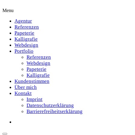
Menu
Agentur
Referenzen
Papeterie
Kalligrafie
Webdesign
Portfolio
Referenzen
Webdesign
Papeterie
Kalligrafie
Kundenstimmen
Über mich
Kontakt
Imprint
Datenschutzerklärung
Barrierefreiheitserklärung