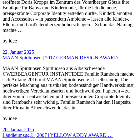
eröffnete Doris Kroppa im Zentrum des Vorarlberger Götzis ihre
Boutique für Baby- und Kindermode, für die ich die neue,
preisgekrönte Corporate Identity erstellen durfte. Kinderklamotten
und Accessoires – in passendem Ambiente – lassen alle Kinder-,
Eltern- und Großelternherzen höherschlagen. Schon das Naming
machte …
by idee
22. Januar 2025
MAAN Spirituosen | 2017 GERMAN DESIGN AWARD …
MAAN Spirituosen Spirituosen aus Alberschwende
©WERBEAGENTUR INSTANTIDEE Familie Rambach machte
sich Anfang 2016 mit MAAN-Spirituosen e.U. selbständig. Die
perfekte Mischung aus rustikaler, bodenständiger Handwerkskunst,
hochwertigen Veredelungsarten und hochwertigen Papieren – zu
ihrer von mir entwickelten und preisgekrönten Corporate Identity –
sind Rambachs sehr wichtig. Familie Rambach hat den Hauptsitz
ihrer Firma in Alberschwende, das in …
by idee
20. Januar 2025
Ländleumzug® | 2007 | YELLOW ADDY AWARD …