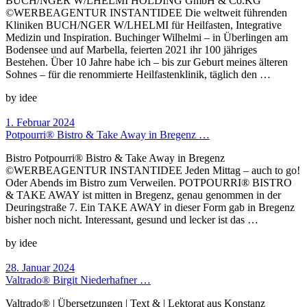
BUCH/NGER W/LHELMI HOLDING GmbH & Co.KG
©WERBEAGENTUR INSTANTIDEE Die weltweit führenden
Kliniken BUCH/NGER W/LHELMI für Heilfasten, Integrative
Medizin und Inspiration. Buchinger Wilhelmi – in Überlingen am
Bodensee und auf Marbella, feierten 2021 ihr 100 jähriges
Bestehen. Über 10 Jahre habe ich – bis zur Geburt meines älteren
Sohnes – für die renommierte Heilfastenklinik, täglich den …
by idee
1. Februar 2024
Potpourri® Bistro & Take Away in Bregenz …
Bistro Potpourri® Bistro & Take Away in Bregenz
©WERBEAGENTUR INSTANTIDEE Jeden Mittag – auch to go!
Oder Abends im Bistro zum Verweilen. POTPOURRI® BISTRO
& TAKE AWAY ist mitten in Bregenz, genau genommen in der
Deuringstraße 7. Ein TAKE AWAY in dieser Form gab in Bregenz
bisher noch nicht. Interessant, gesund und lecker ist das …
by idee
28. Januar 2024
Valtrado® Birgit Niederhafner …
Valtrado® | Übersetzungen | Text & | Lektorat aus Konstanz