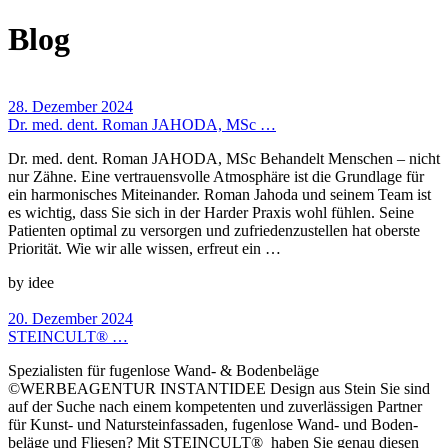
Blog
28. Dezember 2024
Dr. med. dent. Roman JAHODA, MSc …
Dr. med. dent. Roman JAHODA, MSc Behandelt Menschen – nicht
nur Zähne. Eine vertrauensvolle Atmosphäre ist die Grundlage für
ein harmonisches Miteinander. Roman Jahoda und seinem Team ist
es wichtig, dass Sie sich in der Harder Praxis wohl fühlen. Seine
Patienten optimal zu versorgen und zufriedenzustellen hat oberste
Priorität. Wie wir alle wissen, erfreut ein …
by idee
20. Dezember 2024
STEINCULT® …
Spezialisten für fugenlose Wand- & Bodenbeläge
©WERBEAGENTUR INSTANTIDEE Design aus Stein Sie sind
auf der Suche nach einem kompetenten und zuver­lässigen Partner
für Kunst- und Natur­stein­fassaden, fugen­lose Wand- und Boden­
beläge und Fliesen? Mit STEINCULT® haben Sie genau diesen