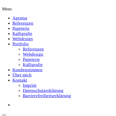
Menu
Agentur
Referenzen
Papeterie
Kalligrafie
Webdesign
Portfolio
Referenzen
Webdesign
Papeterie
Kalligrafie
Kundenstimmen
Über mich
Kontakt
Imprint
Datenschutzerklärung
Barrierefreiheitserklärung