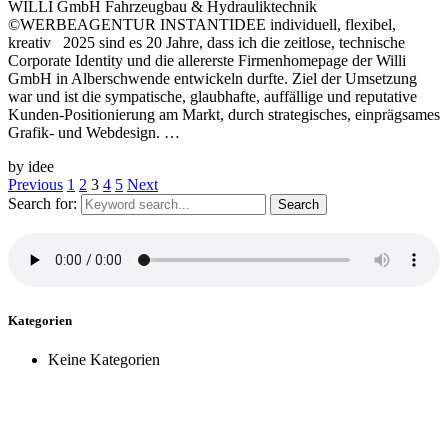
WILLI GmbH Fahrzeugbau & Hydrauliktechnik
©WERBEAGENTUR INSTANTIDEE individuell, flexibel,
kreativ 2025 sind es 20 Jahre, dass ich die zeitlose, technische
Corporate Identity und die allererste Firmenhomepage der Willi
GmbH in Alberschwende entwickeln durfte. Ziel der Umsetzung
war und ist die sympatische, glaubhafte, auffällige und reputative
Kunden-Positionierung am Markt, durch strategisches, einprägsames
Grafik- und Webdesign. …
by idee
Previous
1
2
3
4
5
Next
Search for:
Kategorien
Keine Kategorien
Zeit für einen Kaffee, neue Ideen, spannende Projekte?
Jetzt anfragen ...