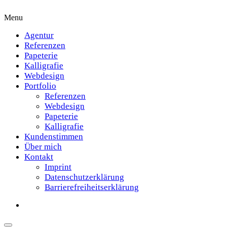
Menu
Agentur
Referenzen
Papeterie
Kalligrafie
Webdesign
Portfolio
Referenzen
Webdesign
Papeterie
Kalligrafie
Kundenstimmen
Über mich
Kontakt
Imprint
Datenschutzerklärung
Barrierefreiheitserklärung