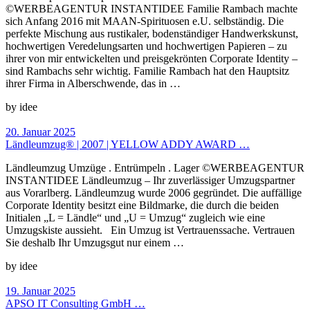
©WERBEAGENTUR INSTANTIDEE Familie Rambach machte
sich Anfang 2016 mit MAAN-Spirituosen e.U. selbständig. Die
perfekte Mischung aus rustikaler, bodenständiger Handwerkskunst,
hochwertigen Veredelungsarten und hochwertigen Papieren – zu
ihrer von mir entwickelten und preisgekrönten Corporate Identity –
sind Rambachs sehr wichtig. Familie Rambach hat den Hauptsitz
ihrer Firma in Alberschwende, das in …
by idee
20. Januar 2025
Ländleumzug® | 2007 | YELLOW ADDY AWARD …
Ländleumzug Umzüge . Entrümpeln . Lager ©WERBEAGENTUR
INSTANTIDEE Ländleumzug – Ihr zuverlässiger Umzugspartner
aus Vorarlberg. Ländleumzug wurde 2006 gegründet. Die auffällige
Corporate Identity besitzt eine Bildmarke, die durch die beiden
Initialen „L = Ländle“ und „U = Umzug“ zugleich wie eine
Umzugskiste aussieht. Ein Umzug ist Vertrauenssache. Vertrauen
Sie deshalb Ihr Umzugsgut nur einem …
by idee
19. Januar 2025
APSO IT Consulting GmbH …